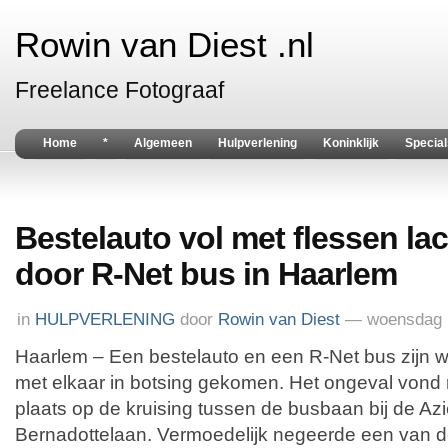
Rowin van Diest .nl
Freelance Fotograaf
Home
*
Algemeen
Hulpverlening
Koninklijk
Special
Bestelauto vol met flessen l
door R-Net bus in Haarlem
in
HULPVERLENING
door
Rowin van Diest
— woensdag 1
Haarlem – Een bestelauto en een R-Net bus zijn
met elkaar in botsing gekomen. Het ongeval vond 
plaats op de kruising tussen de busbaan bij de A
Bernadottelaan. Vermoedelijk negeerde een van de