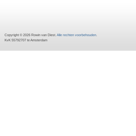
Copyright © 2026 Rowin van Diest.
Alle rechten voorbehouden
.
KvK 55792707 te Amsterdam