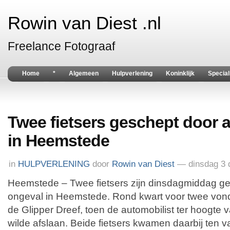
Rowin van Diest .nl
Freelance Fotograaf
Home
*
Algemeen
Hulpverlening
Koninklijk
Special
Twee fietsers geschept door 
in Heemstede
in
HULPVERLENING
door
Rowin van Diest
— dinsdag 3 
Heemstede – Twee fietsers zijn dinsdagmiddag ge
ongeval in Heemstede. Rond kwart voor twee vond
de Glipper Dreef, toen de automobilist ter hoogte 
wilde afslaan. Beide fietsers kwamen daarbij ten 