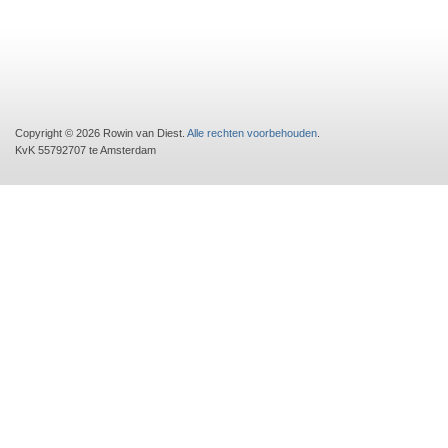
Copyright © 2026 Rowin van Diest.
Alle rechten voorbehouden
.
KvK 55792707 te Amsterdam