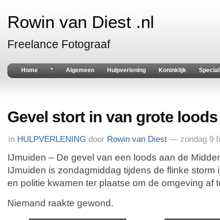
Rowin van Diest .nl
Freelance Fotograaf
Home
*
Algemeen
Hulpverlening
Koninklijk
Special
Gevel stort in van grote loods
in
HULPVERLENING
door
Rowin van Diest
— zondag 9 f
IJmuiden – De gevel van een loods aan de Midd
IJmuiden is zondagmiddag tijdens de flinke storm 
en politie kwamen ter plaatse om de omgeving af t
Niemand raakte gewond.