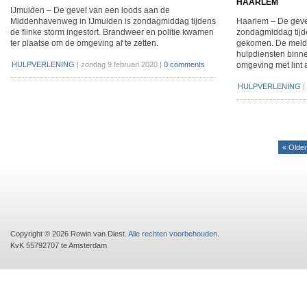
HAARLEM
IJmuiden – De gevel van een loods aan de
Middenhavenweg in IJmuiden is zondagmiddag tijdens
Haarlem – De gevel
de flinke storm ingestort. Brandweer en politie kwamen
zondagmiddag tijd
ter plaatse om de omgeving af te zetten.
gekomen. De meldi
hulpdiensten binn
HULPVERLENING
|
zondag 9 februari 2020
|
0 comments
omgeving met lint 
HULPVERLENING
|
« Older
Copyright © 2026 Rowin van Diest.
Alle rechten voorbehouden
.
KvK 55792707 te Amsterdam