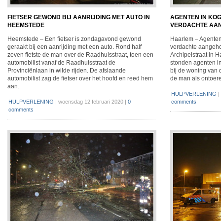
FIETSER GEWOND BIJ AANRIJDING MET AUTO IN
AGENTEN IN KO
HEEMSTEDE
VERDACHTE AAN
Heemstede – Een fietser is zondagavond gewond
Haarlem – Agente
geraakt bij een aanrijding met een auto. Rond half
verdachte aangeh
zeven fietste de man over de Raadhuisstraat, toen een
Archipelstraat in 
automobilist vanaf de Raadhuisstraat de
stonden agenten in
Provinciënlaan in wilde rijden. De afslaande
bij de woning van
automobilist zag de fietser over het hoofd en reed hem
de man als ontoer
aan.
HULPVERLENING
|
HULPVERLENING
|
woensdag 12 februari 2020
|
0
comments
comments