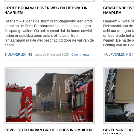
GROTE BOOM VALT OVER WEG EN FIETSPAD IN
GEWAPENDE OVE
HAARLEM
HAARLEM
Haarlem – Tijdens de storm is zondagavond een grote
Haarlem – Twee p
boom op de Prins Bernhardlaan en het naastgelegen
Dekamarkt aan de 
fietspad gevallen. Op het moment dat de boom omviel,
acht uur drongen 
reden er gelukkig geen auto’s of fietsers. Een
en bedreigde het 
lantaarnpaal raakte wel beschadigd door de val van de
wapen. De na de o
boom.
richting van de Go
HULPVERLENING
|
zondag 9 februari 2020
|
0 comments
HULPVERLENING
|
GEVEL STORT IN VAN GROTE LOODS IN IJMUIDEN
GEVEL VAN FLAT